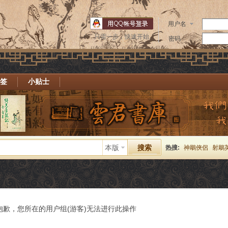
用户名
只需一步，快速开始
密码
签
小贴士
本版
搜索
热搜:
神鵰俠侶
射鵰
抱歉，您所在的用户组(游客)无法进行此操作