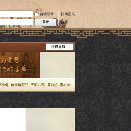
自动登录
找回密码
登录
注册
快捷导航
英雄傳
倚天屠龍記
天龍八部
鹿鼎記
素心劍